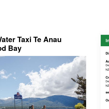
Water Taxi Te Anau
I
od Bay
Di
Ad
De
NZ
Cr
De
NZ
se
O