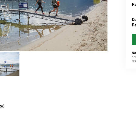
Pa
Da
Pa
No
co
po
te)