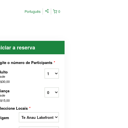
Português
0
niciar a reserva
gite o número de Participants
*
ulto
sde
$30,00
iança
sde
$15,00
leccione Locais
*
rigem